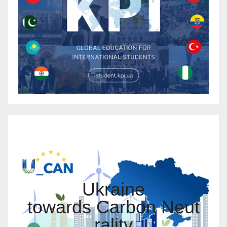
Ukraine
towards Carbon Neut
rality