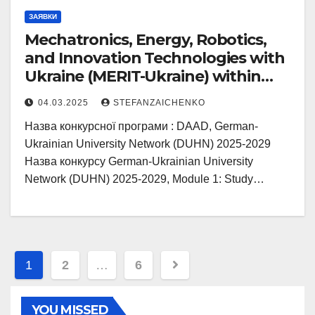
ЗАЯВКИ
Mechatronics, Energy, Robotics,
and Innovation Technologies with
Ukraine (MERIT-Ukraine) within
the proposal “MERIT-MInT-
04.03.2025
STEFANZAICHENKO
Ukraine”
Назва конкурсної програми : DAAD, German-
Ukrainian University Network (DUHN) 2025-2029
Назва конкурсу German-Ukrainian University
Network (DUHN) 2025-2029, Module 1: Study…
Пагінація
1
2
…
6
записів
YOU MISSED