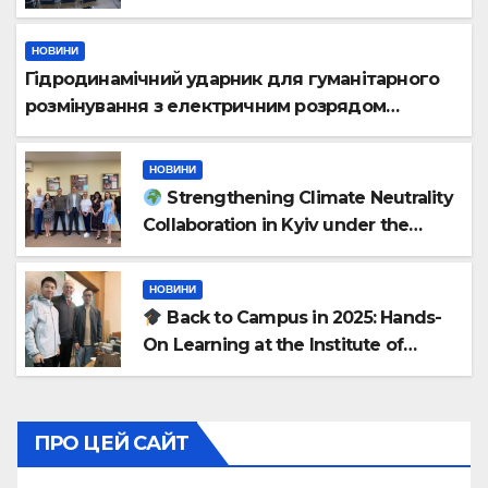
Cities’ Path to Climate Neutrality
Highlighted at NSFDU Event
НОВИНИ
Гідродинамічний ударник для гуманітарного
розмінування з електричним розрядом
/Hydrodynamic destroyer for humanitarian
demining with electric discharge in liquid
НОВИНИ
Strengthening Climate Neutrality
Collaboration in Kyiv under the
U_CAN Project
НОВИНИ
Back to Campus in 2025: Hands-
On Learning at the Institute of
Energy Saving and Energy
Management!
ПРО ЦЕЙ САЙТ