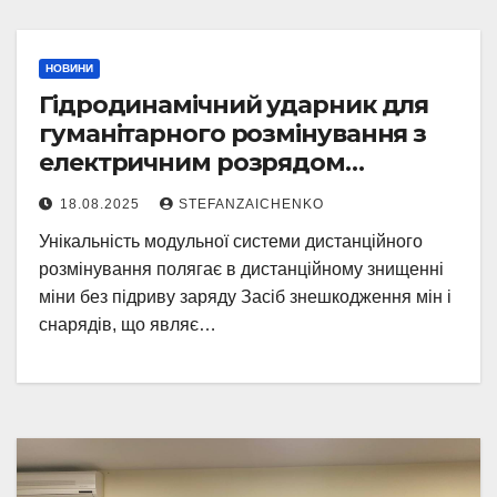
НОВИНИ
Гідродинамічний ударник для
гуманітарного розмінування з
електричним розрядом
/Hydrodynamic destroyer for
18.08.2025
STEFANZAICHENKO
humanitarian demining with
Унікальність модульної системи дистанційного
electric discharge in liquid
розмінування полягає в дистанційному знищенні
міни без підриву заряду Засіб знешкодження мін і
снарядів, що являє…