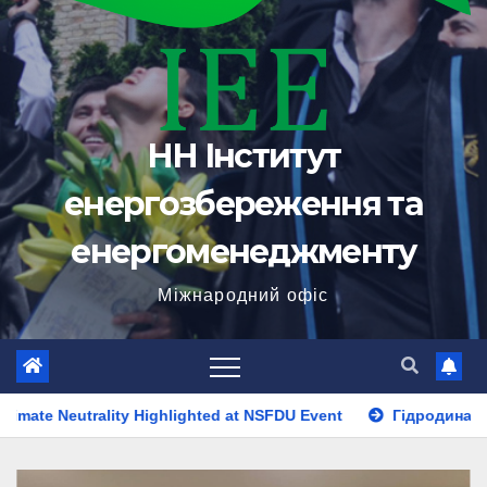
НН Інститут
енергозбереження та
енергоменеджменту
Міжнародний офіс
ghted at NSFDU Event
Гідродинамічний ударник для гумані