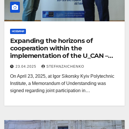
НОВИНИ
Expanding the horizons of
cooperation within the
implementation of the U_CAN –
Towards Ukrainian Carbon Neutral
23.04.2025
STEFANZAICHENKO
Cities project (HORIZON-MISS-
On April 23, 2025, at Igor Sikorsky Kyiv Polytechnic
2023-CIT-02 – Associating
Institute, a Memorandum of Understanding was
Ukrainian cities to the climate-
signed regarding joint participation in…
neutral and smart cities mission)