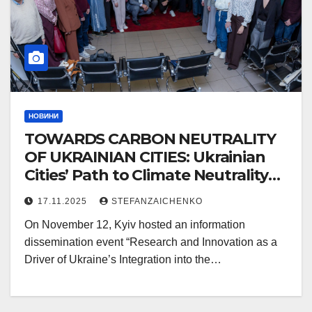
НОВИНИ
TOWARDS CARBON NEUTRALITY
OF UKRAINIAN CITIES: Ukrainian
Cities’ Path to Climate Neutrality
Highlighted at NSFDU Event
17.11.2025
STEFANZAICHENKO
On November 12, Kyiv hosted an information
dissemination event “Research and Innovation as a
Driver of Ukraine’s Integration into the…