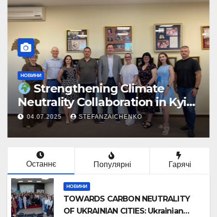
НОВИНИ
Strengthening Climate
Neutrality Collaboration in Kyiv
under the U_CAN Project
04.07.2025
STEFANZAICHENKO
Останнє
Популярні
Гарячі
НОВИНИ
TOWARDS CARBON NEUTRALITY
OF UKRAINIAN CITIES: Ukrainian